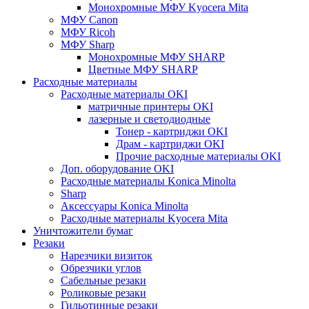
Монохромные МФУ Kyocera Mita
МФУ Canon
МФУ Ricoh
МФУ Sharp
Монохромные МФУ SHARP
Цветные МФУ SHARP
Расходные материалы
Расходные материалы OKI
матричные принтеры OKI
лазерные и светодиодные
Тонер - картриджи OKI
Драм - картриджи OKI
Прочие расходные материалы OKI
Доп. оборудование OKI
Расходные материалы Konica Minolta
Sharp
Аксессуары Konica Minolta
Расходные материалы Kyocera Mita
Уничтожители бумаг
Резаки
Нарезчики визиток
Обрезчики углов
Сабельные резаки
Роликовые резаки
Гильотинные резаки