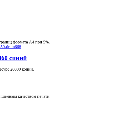
траниц формата А4 при 5%.
860 синий
сурс 20000 копий.
чшенным качеством печати.