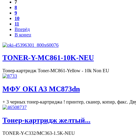
7
8
9
10
11
Вперёд
В конец
TONER-Y-MC861-10K-NEU
Тонер-картридж Toner-MC861-Yellow - 10k Non EU
МФУ OKI A3 MC873dn
+ 3 черных тонер-картриджа ! принтер, сканер, копир, факс. Дв
Тонер-картридж желтый...
TONER-Y-C332/MC363-1.5K-NEU