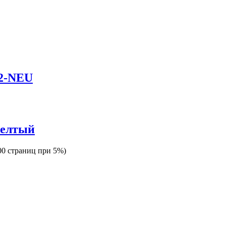
2-NEU
желтый
00 страниц при 5%)