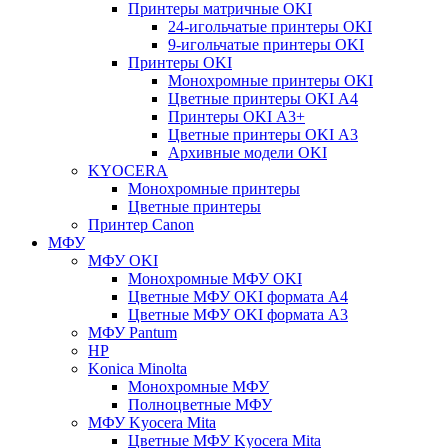
Принтеры матричные OKI
24-игольчатые принтеры OKI
9-игольчатые принтеры OKI
Принтеры OKI
Монохромные принтеры OKI
Цветные принтеры OKI А4
Принтеры OKI А3+
Цветные принтеры OKI А3
Архивные модели OKI
KYOCERA
Монохромные принтеры
Цветные принтеры
Принтер Canon
МФУ
МФУ OKI
Монохромные МФУ OKI
Цветные МФУ OKI формата А4
Цветные МФУ OKI формата А3
МФУ Pantum
HP
Konica Minolta
Монохромные МФУ
Полноцветные МФУ
МФУ Kyocera Mita
Цветные МФУ Kyocera Mita