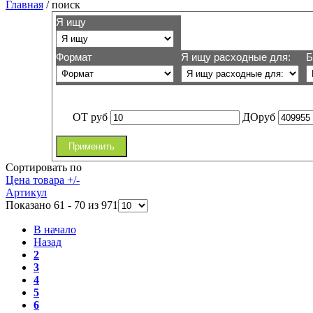
Главная
/
поиск
Я ищу
Формат
Я ищу расходные для:
Б
ОТ
руб
ДО
руб
Применить
Сортировать по
Цена товара +/-
Артикул
Показано 61 - 70 из 971
В начало
Назад
2
3
4
5
6