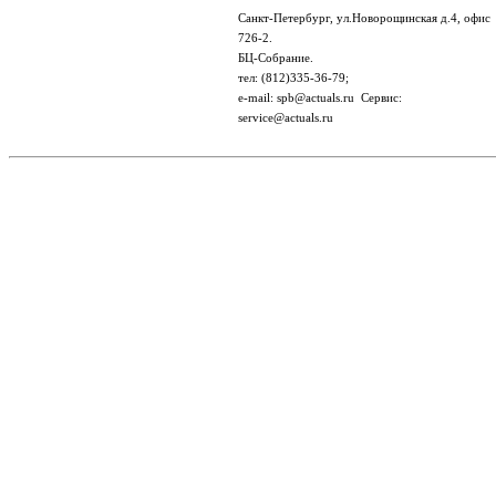
Санкт-Петербург, ул.Новорощинская д.4, офис
726-2.
БЦ-Собрание.
тел: (812)335-36-79;
e-mail: spb@actuals.ru Сервис:
service@actuals.ru