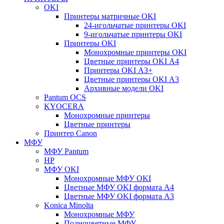
OKI
Принтеры матричные OKI
24-игольчатые принтеры OKI
9-игольчатые принтеры OKI
Принтеры OKI
Монохромные принтеры OKI
Цветные принтеры OKI А4
Принтеры OKI А3+
Цветные принтеры OKI А3
Архивные модели OKI
Pantum OCS
KYOCERA
Монохромные принтеры
Цветные принтеры
Принтер Canon
МФУ
МФУ Pantum
HP
МФУ OKI
Монохромные МФУ OKI
Цветные МФУ OKI формата А4
Цветные МФУ OKI формата А3
Konica Minolta
Монохромные МФУ
Полноцветные МФУ