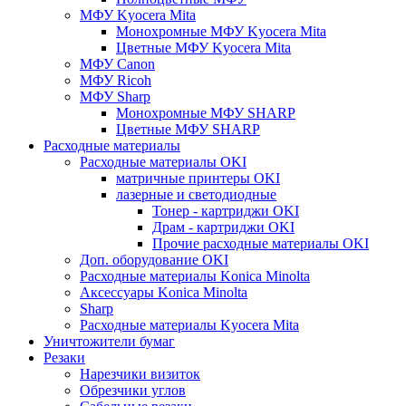
МФУ Kyocera Mita
Монохромные МФУ Kyocera Mita
Цветные МФУ Kyocera Mita
МФУ Canon
МФУ Ricoh
МФУ Sharp
Монохромные МФУ SHARP
Цветные МФУ SHARP
Расходные материалы
Расходные материалы OKI
матричные принтеры OKI
лазерные и светодиодные
Тонер - картриджи OKI
Драм - картриджи OKI
Прочие расходные материалы OKI
Доп. оборудование OKI
Расходные материалы Konica Minolta
Аксессуары Konica Minolta
Sharp
Расходные материалы Kyocera Mita
Уничтожители бумаг
Резаки
Нарезчики визиток
Обрезчики углов