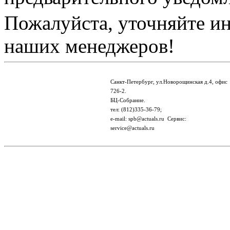
Пожалуйста, уточняйте и
наших менеджеров!
Санкт-Петербург, ул.Новорощинская д.4, офис
726-2.
БЦ-Собрание.
тел: (812)335-36-79;
e-mail: spb@actuals.ru Сервис:
service@actuals.ru