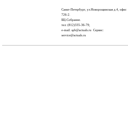
Санкт-Петербург, ул.Новорощинская д.4, офис
726-2.
БЦ-Собрание.
тел: (812)335-36-79;
e-mail: spb@actuals.ru Сервис:
service@actuals.ru