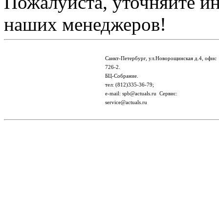
Пожалуйста, уточняйте и
наших менеджеров!
Санкт-Петербург, ул.Новорощинская д.4, офис
726-2.
БЦ-Собрание.
тел: (812)335-36-79;
e-mail: spb@actuals.ru Сервис:
service@actuals.ru