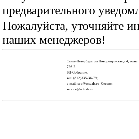
предварительного уведом
Пожалуйста, уточняйте и
наших менеджеров!
Санкт-Петербург, ул.Новорощинская д.4, офис
726-2.
БЦ-Собрание.
тел: (812)335-36-79;
e-mail: spb@actuals.ru Сервис:
service@actuals.ru