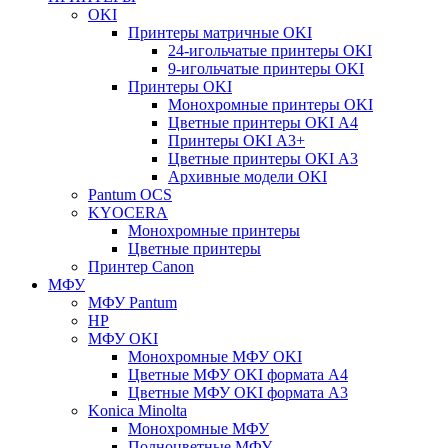
OKI
Принтеры матричные OKI
24-игольчатые принтеры OKI
9-игольчатые принтеры OKI
Принтеры OKI
Монохромные принтеры OKI
Цветные принтеры OKI А4
Принтеры OKI А3+
Цветные принтеры OKI А3
Архивные модели OKI
Pantum OCS
KYOCERA
Монохромные принтеры
Цветные принтеры
Принтер Canon
МФУ
МФУ Pantum
HP
МФУ OKI
Монохромные МФУ OKI
Цветные МФУ OKI формата А4
Цветные МФУ OKI формата А3
Konica Minolta
Монохромные МФУ
Полноцветные МФУ