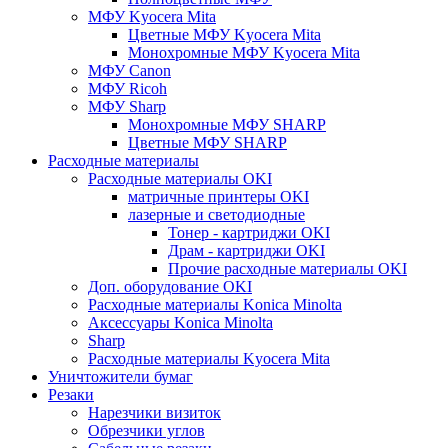
МФУ Kyocera Mita
Цветные МФУ Kyocera Mita
Монохромные МФУ Kyocera Mita
МФУ Canon
МФУ Ricoh
МФУ Sharp
Монохромные МФУ SHARP
Цветные МФУ SHARP
Расходные материалы
Расходные материалы OKI
матричные принтеры OKI
лазерные и светодиодные
Тонер - картриджи OKI
Драм - картриджи OKI
Прочие расходные материалы OKI
Доп. оборудование OKI
Расходные материалы Konica Minolta
Аксессуары Konica Minolta
Sharp
Расходные материалы Kyocera Mita
Уничтожители бумаг
Резаки
Нарезчики визиток
Обрезчики углов