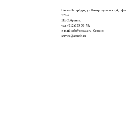
Санкт-Петербург, ул.Новорощинская д.4, офис
726-2.
БЦ-Собрание.
тел: (812)335-36-79;
e-mail: spb@actuals.ru Сервис:
service@actuals.ru