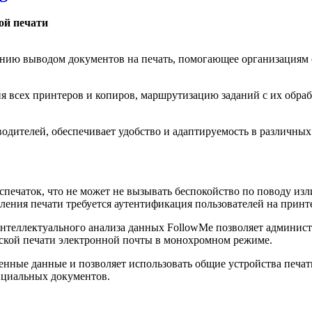
ой печати
ению выводом документов на печать, помогающее организациям 
ия всех принтеров и копиров, маршрутизацию заданий с их обра
дителей, обеспечивает удобство и адаптируемость в различных 
аспечаток, что не может не вызывать беспокойство по поводу и
ления печати требуется аутентификация пользователей на принт
теллектуального анализа данных FollowMe позволяет администр
еской печати электронной почты в монохромном режиме.
нные данные и позволяет использовать общие устройства печати
нциальных документов.