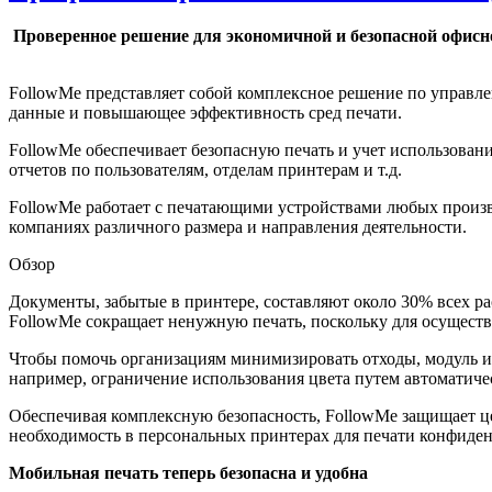
Проверенное решение для экономичной и безопасной офисн
FollowMe представляет собой комплексное решение по управл
данные и повышающее эффективность сред печати.
FollowMe обеспечивает безопасную печать и учет использован
отчетов по пользователям, отделам принтерам и т.д.
FollowMe работает с печатающими устройствами любых произво
компаниях различного размера и направления деятельности.
Обзор
Документы, забытые в принтере, составляют около 30% всех р
FollowMe сокращает ненужную печать, поскольку для осуществ
Чтобы помочь организациям минимизировать отходы, модуль ин
например, ограничение использования цвета путем автоматич
Обеспечивая комплексную безопасность, FollowMe защищает це
необходимость в персональных принтерах для печати конфиде
Мобильная печать теперь безопасна и удобна