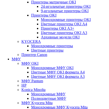
Принтеры матричные OKI
24-игольчатые принтеры OKI
9-игольчатые принтеры OKI
Принтеры OKI
Монохромные принтеры OKI
Цветные принтеры OKI А4
Принтеры OKI А3+
Цветные принтеры OKI А3
Архивные модели OKI
KYOCERA
Монохромные принтеры
Цветные принтеры
Принтер Canon
МФУ
МФУ OKI
Монохромные МФУ OKI
Цветные МФУ OKI формата А4
Цветные МФУ OKI формата А3
МФУ Pantum
HP
Konica Minolta
Монохромные МФУ
Полноцветные МФУ
МФУ Kyocera Mita
Монохромные МФУ Kyocera Mita