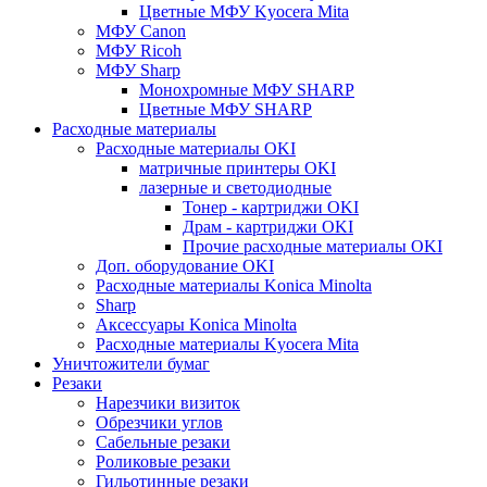
Цветные МФУ Kyocera Mita
МФУ Canon
МФУ Ricoh
МФУ Sharp
Монохромные МФУ SHARP
Цветные МФУ SHARP
Расходные материалы
Расходные материалы OKI
матричные принтеры OKI
лазерные и светодиодные
Тонер - картриджи OKI
Драм - картриджи OKI
Прочие расходные материалы OKI
Доп. оборудование OKI
Расходные материалы Konica Minolta
Sharp
Аксессуары Konica Minolta
Расходные материалы Kyocera Mita
Уничтожители бумаг
Резаки
Нарезчики визиток
Обрезчики углов
Сабельные резаки
Роликовые резаки
Гильотинные резаки