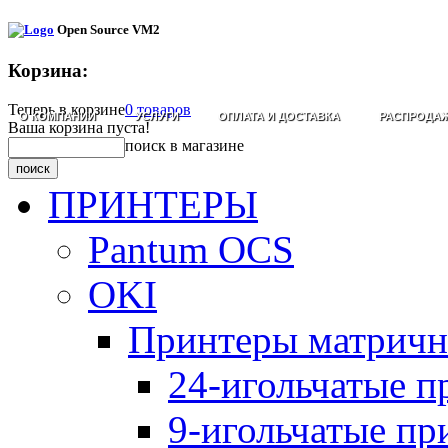
Open Source VM2
Корзина:
Теперь в корзине
0 товаров
О КОМПАНИИ
УСЛУГИ
ОПЛАТА И ДОСТАВКА
РАСПРОДА
Ваша корзина пуста!
поиск в магазине
ПРИНТЕРЫ
Pantum OCS
OKI
Принтеры матрич
24-игольчатые 
9-игольчатые п