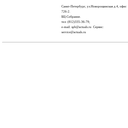
Санкт-Петербург, ул.Новорощинская д.4, офис
726-2.
БЦ-Собрание.
тел: (812)335-36-79;
e-mail: spb@actuals.ru Сервис:
service@actuals.ru