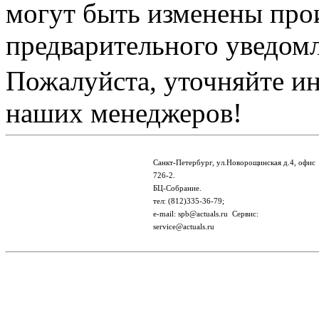
могут быть изменены про
предварительного уведом
Пожалуйста, уточняйте и
наших менеджеров!
Санкт-Петербург, ул.Новорощинская д.4, офис
726-2.
БЦ-Собрание.
тел: (812)335-36-79;
e-mail: spb@actuals.ru Сервис:
service@actuals.ru