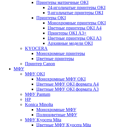
Принтеры матричные OKI
24-игольчатые принтеры OKI
9-игольчатые принтеры OKI
Принтеры OKI
Монохромные принтеры OKI
Цветные принтеры OKI А4
Принтеры OKI А3+
Цветные принтеры OKI А3
Архивные модели OKI
KYOCERA
Монохромные принтеры
Цветные принтеры
Принтер Canon
МФУ
МФУ OKI
Монохромные МФУ OKI
Цветные МФУ OKI формата А4
Цветные МФУ OKI формата А3
МФУ Pantum
HP
Konica Minolta
Монохромные МФУ
Полноцветные МФУ
МФУ Kyocera Mita
Цветные МФУ Kyocera Mita