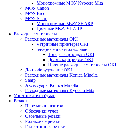
Монохромные МФУ Kyocera Mita
МФУ Canon
МФУ Ricoh
МФУ Sharp
Монохромные МФУ SHARP
Цветные МФУ SHARP
Расходные материалы
Расходные материалы OKI
матричные принтеры OKI
лазерные и светодиодные
Тонер - картриджи OKI
Драм - картриджи OKI
Прочие расходные материалы OKI
Доп. оборудование OKI
Расходные материалы Konica Minolta
Sharp
Аксессуары Konica Minolta
Расходные материалы Kyocera Mita
Уничтожители бумаг
Резаки
Нарезчики визиток
Обрезчики углов
Сабельные резаки
Роликовые резаки
Гильотинные резаки