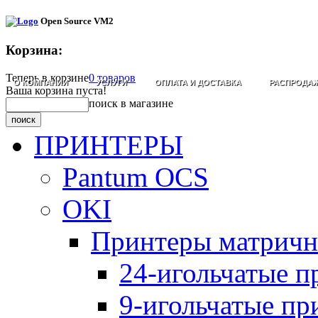
Open Source VM2
Корзина:
Теперь в корзине
0 товаров
О КОМПАНИИ
УСЛУГИ
ОПЛАТА И ДОСТАВКА
РАСПРОДА
Ваша корзина пуста!
поиск в магазине
ПРИНТЕРЫ
Pantum OCS
OKI
Принтеры матрич
24-игольчатые 
9-игольчатые п