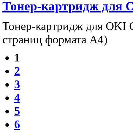
Тонер-картридж для O
Тонер-картридж для OKI 
страниц формата А4)
1
2
3
4
5
6