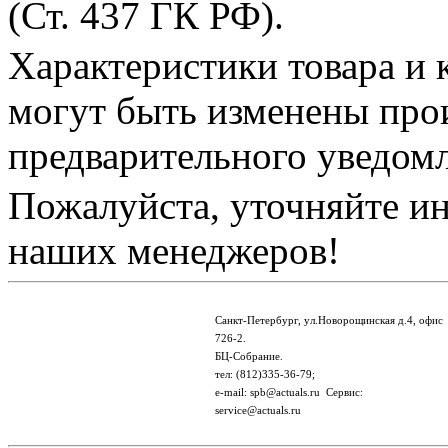
(Ст. 437 ГК РФ).
Характеристики товара и 
могут быть изменены про
предварительного уведом
Пожалуйста, уточняйте и
наших менеджеров!
Санкт-Петербург, ул.Новорощинская д.4, офис
726-2.
БЦ-Собрание.
тел: (812)335-36-79;
e-mail: spb@actuals.ru Сервис:
service@actuals.ru