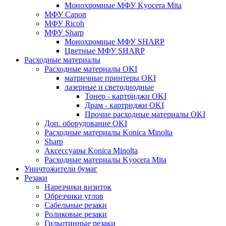
Монохромные МФУ Kyocera Mita
МФУ Canon
МФУ Ricoh
МФУ Sharp
Монохромные МФУ SHARP
Цветные МФУ SHARP
Расходные материалы
Расходные материалы OKI
матричные принтеры OKI
лазерные и светодиодные
Тонер - картриджи OKI
Драм - картриджи OKI
Прочие расходные материалы OKI
Доп. оборудование OKI
Расходные материалы Konica Minolta
Sharp
Аксессуары Konica Minolta
Расходные материалы Kyocera Mita
Уничтожители бумаг
Резаки
Нарезчики визиток
Обрезчики углов
Сабельные резаки
Роликовые резаки
Гильотинные резаки