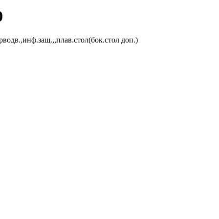
0
водв.,инф.защ.,,плав.стол(бок.стол доп.)