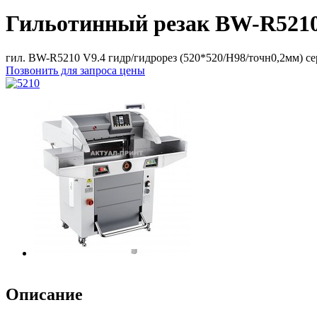
Гильотинный резак BW-R521
гил. BW-R5210 V9.4 гидр/гидрорез (520*520/H98/точн0,2мм) сер
Позвонить для запроса цены
Описание