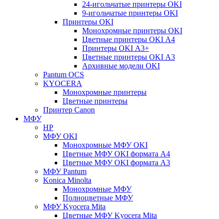
24-игольчатые принтеры OKI
9-игольчатые принтеры OKI
Принтеры OKI
Монохромные принтеры OKI
Цветные принтеры OKI А4
Принтеры OKI А3+
Цветные принтеры OKI А3
Архивные модели OKI
Pantum OCS
KYOCERA
Монохромные принтеры
Цветные принтеры
Принтер Canon
МФУ
HP
МФУ OKI
Монохромные МФУ OKI
Цветные МФУ OKI формата А4
Цветные МФУ OKI формата А3
МФУ Pantum
Konica Minolta
Монохромные МФУ
Полноцветные МФУ
МФУ Kyocera Mita
Цветные МФУ Kyocera Mita