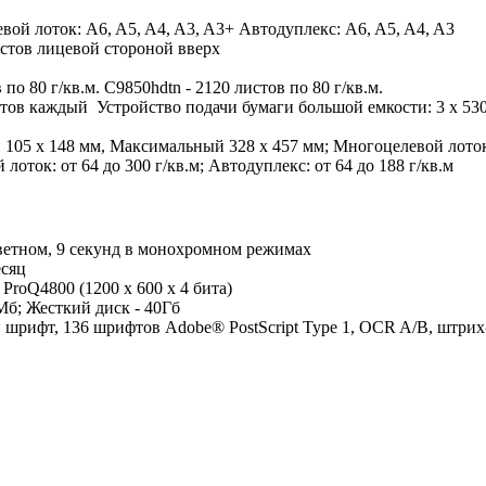
евой лоток: A6, A5, A4, A3, A3+ Автодуплекс: A6, A5, A4, A3
истов лицевой стороной вверх
по 80 г/кв.м. C9850hdtn - 2120 листов по 80 г/кв.м.
стов каждый Устройство подачи бумаги большой емкости: 3 x 53
 105 x 148 мм, Максимальный 328 x 457 мм; Многоцелевой лото
 лоток: от 64 до 300 г/кв.м; Автодуплекс: от 64 до 188 г/кв.м
цветном, 9 секунд в монохромном режимах
есяц
ProQ4800 (1200 х 600 х 4 бита)
Мб; Жесткий диск - 40Гб
шрифт, 136 шрифтов Adobe® PostScript Type 1, OCR A/B, штри