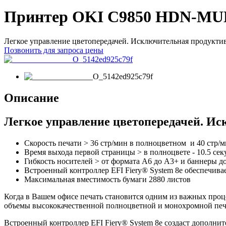
Принтер OKI C9850 HDN-MU
Легкое управление цветопередачей. Исключительная продуктив
Позвонить для запроса цены
Описание
Легкое управление цветопередачей. Ис
Скорость печати > 36 стр/мин в полноцветном и 40 стр
Время выхода первой страницы > в полноцвете - 10.5 секу
Гибкость носителей > от формата А6 до А3+ и баннеры до 
Встроенный контроллер EFI Fiery® System 8e обеспечив
Максимальная вместимость бумаги 2880 листов
Когда в Вашем офисе печать становится одним из важных проц
объемы высококачественной полноцветной и монохромной печа
Встроенный контроллер EFI Fiery® System 8e создаст дополни