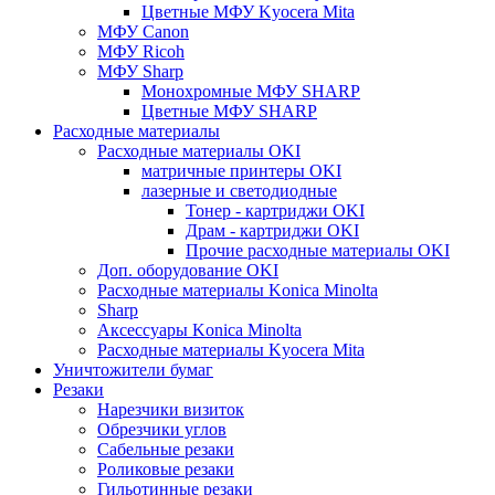
Цветные МФУ Kyocera Mita
МФУ Canon
МФУ Ricoh
МФУ Sharp
Монохромные МФУ SHARP
Цветные МФУ SHARP
Расходные материалы
Расходные материалы OKI
матричные принтеры OKI
лазерные и светодиодные
Тонер - картриджи OKI
Драм - картриджи OKI
Прочие расходные материалы OKI
Доп. оборудование OKI
Расходные материалы Konica Minolta
Sharp
Аксессуары Konica Minolta
Расходные материалы Kyocera Mita
Уничтожители бумаг
Резаки
Нарезчики визиток
Обрезчики углов
Сабельные резаки
Роликовые резаки
Гильотинные резаки