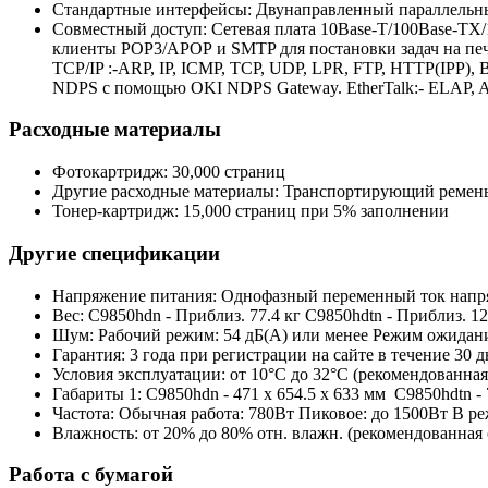
Стандартные интерфейсы:
Двунаправленный параллельный
Совместный доступ:
Сетевая плата 10Base-T/100Base-TX/
клиенты POP3/APOP и SMTP для постановки задач на печа
TCP/IP :-ARP, IP, ICMP, TCP, UDP, LPR, FTP, HTTP(IPP), 
NDPS с помощью OKI NDPS Gateway. EtherTalk:- ELAP, A
Расходные материалы
Фотокартридж:
30,000 страниц
Другие расходные материалы:
Транспортирующий ремень: 
Тонер-картридж:
15,000 страниц при 5% заполнении
Другие спецификации
Напряжение питания:
Однофазный переменный ток напряж
Вес:
C9850hdn - Приблиз. 77.4 кг C9850hdtn - Приблиз. 
Шум:
Рабочий режим: 54 дБ(A) или менее Режим ожидани
Гарантия:
3 года при регистрации на сайте в течение 30 
Условия эксплуатации:
от 10°C до 32°C (рекомендованная
Габариты 1:
C9850hdn - 471 x 654.5 x 633 мм C9850hdtn - 
Частота:
Обычная работа: 780Вт Пиковое: до 1500Вт В р
Влажность:
от 20% до 80% отн. влажн. (рекомендованная 
Работа с бумагой