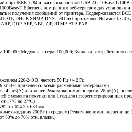
 порт IEEE 1284 и высокоскоростной USB 2.0, 10Base-T/100Bas
1000Base-T Ethernet с внутренним веб-сервером для установки 
ть и получения сообщений от принтера. Поддерживаются ВСЕ осн
BOOTP, DHCP, SNMP, DNS, JetDirect протоколы. Netware 3.x, 4.x
ARP, DDP, AEP, NBP, ZIP, RTMP, ATP, PAP.
100,000; Модуль фьюзера: 100,000; Бункер для отработанного то
ением 220-240 В, частота 50 Гц +/- 2 Гц
129 кг Вес приведён со всеми расходными материалами
я: 42 дБ(A) или менее Режим экономии энергии: 28 дБ(A), посл
дней с момента покупки или 1 год для незарегистрированных про
 от 17°C до 27°C)
785.5 x 654.5 x 633 мм
ежиме ожидания 200Вт (в среднем) Режим экономии энергии: до 
от 50% до 70% отн. влажн.)