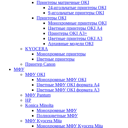
Принтеры матричные OKI
24-игольчатые принтеры OKI
9-игольчатые принтеры OKI
Принтеры OKI
Монохромные принтеры OKI
Цветные принтеры OKI А4
Принтеры OKI А3+
Цветные принтеры OKI А3
Архивные модели OKI
KYOCERA
Монохромные принтеры
Цветные принтеры
Принтер Canon
МФУ
МФУ OKI
Монохромные МФУ OKI
Цветные МФУ OKI формата А4
Цветные МФУ OKI формата А3
МФУ Pantum
HP
Konica Minolta
Монохромные МФУ
Полноцветные МФУ
МФУ Kyocera Mita
Монохромные МФУ Kyocera Mita