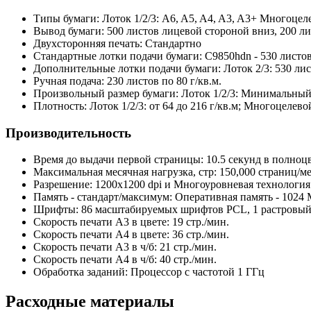
Типы бумаги:
Лоток 1/2/3: A6, A5, A4, A3, A3+ Многоцел
Вывод бумаги:
500 листов лицевой стороной вниз, 200 л
Двухсторонняя печать:
Стандартно
Стандартные лотки подачи бумаги:
C9850hdn - 530 листов 
Дополнительные лотки подачи бумаги:
Лоток 2/3: 530 ли
Ручная подача:
230 листов по 80 г/кв.м.
Произвольный размер бумаги:
Лоток 1/2/3: Минимальный
Плотность:
Лоток 1/2/3: от 64 до 216 г/кв.м; Многоцелевой
Производительность
Время до выдачи первой страницы:
10.5 секунд в полно
Максимальная месячная нагрузка, стр:
150,000 страниц/м
Разрешение:
1200x1200 dpi и Многоуровневая технология 
Память - стандарт/максимум:
Оперативная память - 1024 
Шрифты:
86 масштабируемых шрифтов PCL, 1 растровый 
Скорость печати A3 в цвете:
19 стр./мин.
Скорость печати A4 в цвете:
36 стр./мин.
Скорость печати A3 в ч/б:
21 стр./мин.
Скорость печати A4 в ч/б:
40 стр./мин.
Обработка заданий:
Процессор с частотой 1 ГГц
Расходные материалы