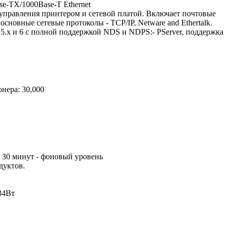
e-TX/1000Base-T Ethernet
и управления принтером и сетевой платой. Включает почтовые
овные сетевые протоколы - TCP/IP, Netware and Ethertalk.
, 5.x и 6 с полной поддержкой NDS и NDPS:- PServer, поддержка
нера: 30,000
е 30 минут - фоновый уровень
дуктов.
34Вт