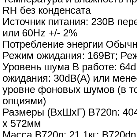
RH без конденсата
Источник питания: 230В пере
или 60Hz +/- 2%
Потребление энергии Обычно
Режим ожидания: 169Вт; Реж
Уровень шума В работе: 64d
ожидания: 30dB(A) или мене
уровне фоновых шумов (в т
опциями)
Размеры (ВxШxГ) B720n: 404
x 572мм
Масса B720n: 21.1кг; B720dn: