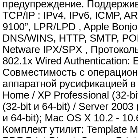
предупреждение. Поддержив
TCP/IP : IPv4, IPv6, ICMP, 
9100”, LPR/LPD , Apple Bonj
DNS/WINS, HTTP, SMTP, POP3
Netware IPX/SPX , Протокол
802.1x Wired Authentication
Совместимость с операцио
аппаратной русификацией в
Home / XP Professional (32-bit и
(32-bit и 64-bit) / Server 2003 
и 64-bit); Mac OS X 10.2 - 10.
Комплект утилит: Template Ma