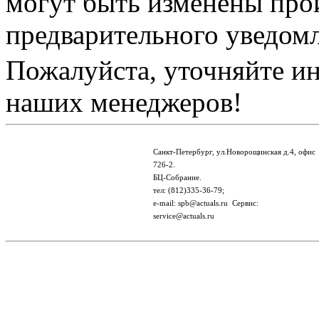
могут быть изменены про
предварительного уведом
Пожалуйста, уточняйте и
наших менеджеров!
Санкт-Петербург, ул.Новорощинская д.4, офис
726-2.
БЦ-Собрание.
тел: (812)335-36-79;
e-mail: spb@actuals.ru Сервис:
service@actuals.ru