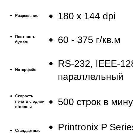
180 x 144 dpi
Разрешение
Плотность
60 - 375 г/кв.м
бумаги
RS-232, IEEE-1
Интерфейс
параллельный
Скорость
500 строк в мину
печати с одной
стороны
Printronix P Serie
Стандартные