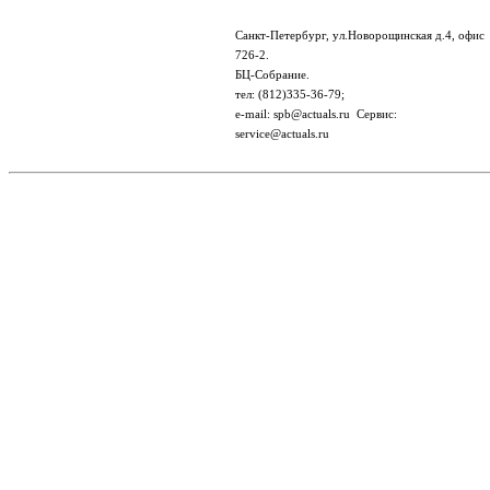
Санкт-Петербург, ул.Новорощинская д.4, офис
726-2.
БЦ-Собрание.
тел: (812)335-36-79;
e-mail: spb@actuals.ru Сервис:
service@actuals.ru