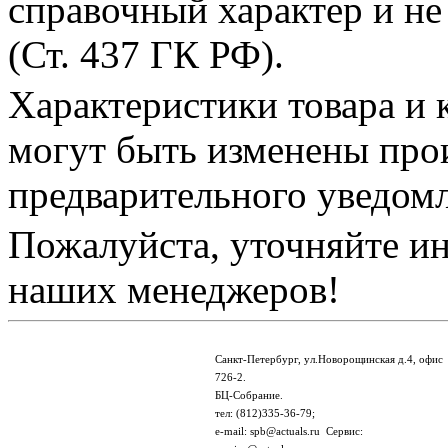
справочный характер и не
(Ст. 437 ГК РФ).
Характеристики товара и 
могут быть изменены про
предварительного уведом
Пожалуйста, уточняйте и
наших менеджеров!
Санкт-Петербург, ул.Новорощинская д.4, офис
726-2.
БЦ-Собрание.
тел: (812)335-36-79;
e-mail: spb@actuals.ru Сервис: