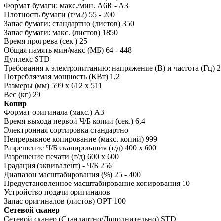
Формат бумаги: макс./мин. A6R - A3
Плотность бумаги (г/м2) 55 - 200
Запас бумаги: стандартно (листов) 350
Запас бумаги: макс. (листов) 1850
Время прогрева (сек.) 25
Общая память мин/макс (МБ) 64 - 448
Дуплекс STD
Требования к электропитанию: напряжение (В) и частота (Гц) 220
Потребляемая мощность (КВт) 1,2
Размеры (мм) 599 x 612 x 511
Вес (кг) 29
Копир
Формат оригинала (макс.) A3
Время выхода первой Ч/Б копии (сек.) 6,4
Электронная сортировка стандартно
Непрерывное копирование (макс. копий) 999
Разрешение Ч/Б сканирования (т/д) 400 x 600
Разрешение печати (т/д) 600 x 600
Градация (эквивалент) - Ч/Б 256
Диапазон масштабирования (%) 25 - 400
Предустановленное масштабирование копирования 10
Устройство подачи оригиналов
Запас оригиналов (листов) OPT 100
Сетевой сканер
Сетевой сканер (Стандартно/Дополнительно) STD