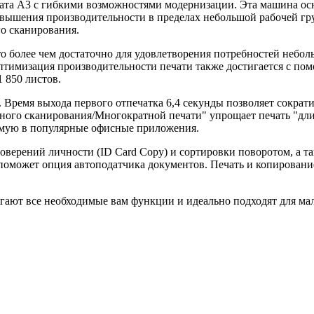
та A3 с гибкими возможностями модернизации. Эта машина ос
вышения производительности в пределах небольшой рабочей гр
о сканирования.
что более чем достаточно для удовлетворения потребностей небо
Оптимизация производительности печати также достигается с по
 850 листов.
. Время выхода первого отпечатка 6,4 секунды позволяет сократ
тного сканирования/Многократной печати" упрощает печать "дл
ямую в популярные офисные приложения.
верений личности (ID Card Copy) и сортировки поворотом, а та
 поможет опция автоподатчика документов. Печать и копировани
ют все необходимые вам функции и идеально подходят для мал