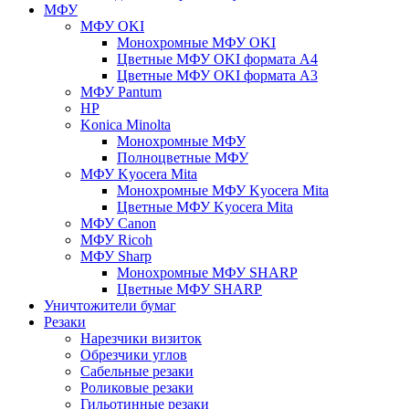
МФУ
МФУ OKI
Монохромные МФУ OKI
Цветные МФУ OKI формата А4
Цветные МФУ OKI формата А3
МФУ Pantum
HP
Konica Minolta
Монохромные МФУ
Полноцветные МФУ
МФУ Kyocera Mita
Монохромные МФУ Kyocera Mita
Цветные МФУ Kyocera Mita
МФУ Canon
МФУ Ricoh
МФУ Sharp
Монохромные МФУ SHARP
Цветные МФУ SHARP
Уничтожители бумаг
Резаки
Нарезчики визиток
Обрезчики углов
Сабельные резаки
Роликовые резаки
Гильотинные резаки