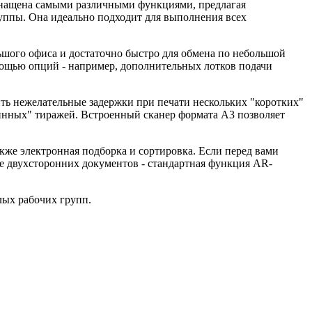
нащена самыми различными функциями, предлагая
уппы. Она идеально подходит для выполнения всех
льшого офиса и достаточно быстро для обмена по небольшой
мощью опций - например, дополнительных лотков подачи
ить нежелательные задержки при печати нескольких "коротких"
инных" тиражей. Встроенный сканер формата A3 позволяет
кже электронная подборка и сортировка. Если перед вами
е двухсторонних документов - стандартная функция AR-
ых рабочих групп.