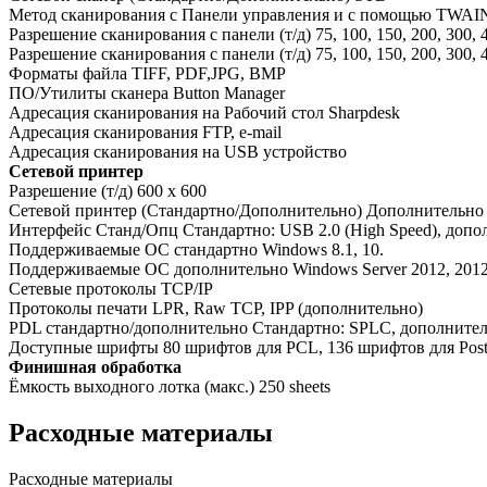
Метод сканирования с Панели управления и с помощью TWAI
Разрешение сканирования с панели (т/д) 75, 100, 150, 200, 300, 
Разрешение сканирования с панели (т/д) 75, 100, 150, 200, 300, 
Форматы файла TIFF, PDF,JPG, BMP
ПО/Утилиты сканера Button Manager
Адресация сканирования на Рабочий стол Sharpdesk
Адресация сканирования FTP, e-mail
Адресация сканирования на USB устройство
Сетевой принтер
Разрешение (т/д) 600 x 600
Сетевой принтер (Стандартно/Дополнительно) Дополнительно
Интерфейс Станд/Опц Стандартно: USB 2.0 (High Speed), допо
Поддерживаемые ОС стандартно Windows 8.1, 10.
Поддерживаемые ОС дополнительно Windows Server 2012, 2012R2, 
Сетевые протоколы TCP/IP
Протоколы печати LPR, Raw TCP, IPP (дополнительно)
PDL стандартно/дополнительно Стандартно: SPLC, дополнитель
Доступные шрифты 80 шрифтов для PCL, 136 шрифтов для Pos
Финишная обработка
Ёмкость выходного лотка (макс.) 250 sheets
Расходные материалы
Расходные материалы