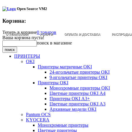
Open Source VM2
Корзина:
Теперь в корзине
0 товаров
О КОМПАНИИ
УСЛУГИ
ОПЛАТА И ДОСТАВКА
РАСПРОДА
Ваша корзина пуста!
поиск в магазине
ПРИНТЕРЫ
OKI
Принтеры матричные OKI
24-игольчатые принтеры OKI
9-игольчатые принтеры OKI
Принтеры OKI
Монохромные принтеры OKI
Цветные принтеры OKI А4
Принтеры OKI А3+
Цветные принтеры OKI А3
Архивные модели OKI
Pantum OCS
KYOCERA
Монохромные принтеры
Цветные принтеры