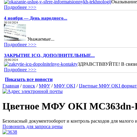
Оказывание 
Подробнее >>>
4 ноября — День народного...
30/10/2024
Уважаемые...
Подробнее >>>
ЗАКРЫТИЕ ICQ, ДОПОЛНИТЕЛЬНЫЕ...
28/06/2024
ЗДРАВСТВВУЙТЕ! В связи с
Подробнее >>>
Показать все новости
Главная
/
поиск
/
МФУ
/
МФУ OKI
/
Цветные МФУ OKI формат
Цветное МФУ OKI MC363dn-
Безопасный документооборот и контроль расходов для малого и
Позвонить для запроса цены