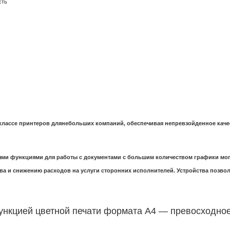
сть
 классе принтеров длянебольших компаний, обеспечивая непревзойденное ка
ыми функциями для работы с документами с большим количеством графики могу
ва и снижению расходов на услуги сторонних исполнителей. Устройства позв
нкцией цветной печати формата A4 — превосходное