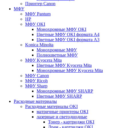
Принтер Canon
МФУ
МФУ Pantum
HP
МФУ OKI
Монохромные МФУ OKI
Цветные МФУ OKI формата А4
Цветные МФУ OKI формата А3
Konica Minolta
Монохромные МФУ
Полноцветные МФУ
МФУ Kyocera Mita
Цветные МФУ Kyocera Mita
Монохромные МФУ Kyocera Mita
МФУ Canon
МФУ Ricoh
МФУ Sharp
Монохромные МФУ SHARP
Цветные МФУ SHARP
Расходные материалы
Расходные материалы OKI
матричные принтеры OKI
лазерные и светодиодные
Тонер - картриджи OKI
Драм - картриджи OKI