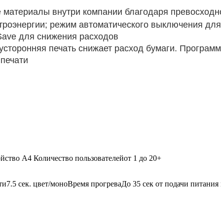
 материалы внутри компании благодаря превосходно
ктроэнергии; режим автоматического выключения для
r Save для снижения расходов
вусторонняя печать снижает расход бумаги. Програм
 печати
ство A4 Количество пользователейот 1 до 20+
ти7.5 сек. цвет/моноВремя прогреваДо 35 сек от подачи питания 