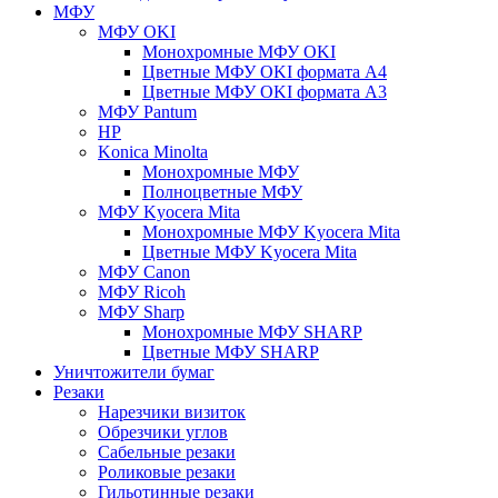
МФУ
МФУ OKI
Монохромные МФУ OKI
Цветные МФУ OKI формата А4
Цветные МФУ OKI формата А3
МФУ Pantum
HP
Konica Minolta
Монохромные МФУ
Полноцветные МФУ
МФУ Kyocera Mita
Монохромные МФУ Kyocera Mita
Цветные МФУ Kyocera Mita
МФУ Canon
МФУ Ricoh
МФУ Sharp
Монохромные МФУ SHARP
Цветные МФУ SHARP
Уничтожители бумаг
Резаки
Нарезчики визиток
Обрезчики углов
Сабельные резаки
Роликовые резаки
Гильотинные резаки