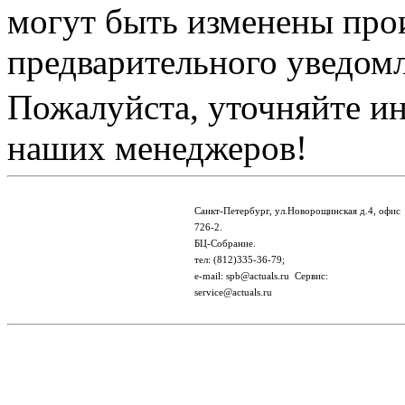
могут быть изменены про
предварительного уведом
Пожалуйста, уточняйте и
наших менеджеров!
Санкт-Петербург, ул.Новорощинская д.4, офис
726-2.
БЦ-Собрание.
тел: (812)335-36-79;
e-mail: spb@actuals.ru Сервис:
service@actuals.ru