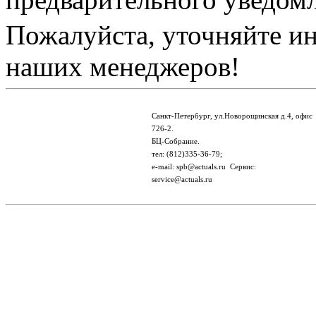
Пожалуйста, уточняйте и
наших менеджеров!
Санкт-Петербург, ул.Новорощинская д.4, офис
726-2.
БЦ-Собрание.
тел: (812)335-36-79;
e-mail: spb@actuals.ru Сервис:
service@actuals.ru