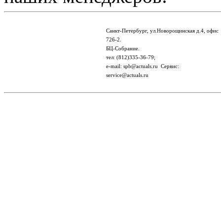
Санкт-Петербург, ул.Новорощинская д.4, офис
726-2.
БЦ-Собрание.
тел: (812)335-36-79;
e-mail: spb@actuals.ru Сервис:
service@actuals.ru