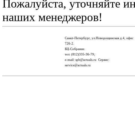
Пожалуйста, уточняйте и
наших менеджеров!
Санкт-Петербург, ул.Новорощинская д.4, офис
726-2.
БЦ-Собрание.
тел: (812)335-36-79;
e-mail: spb@actuals.ru Сервис:
service@actuals.ru