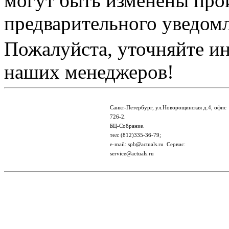
могут быть изменены про
предварительного уведом
Пожалуйста, уточняйте и
наших менеджеров!
Санкт-Петербург, ул.Новорощинская д.4, офис
726-2.
БЦ-Собрание.
тел: (812)335-36-79;
e-mail: spb@actuals.ru Сервис:
service@actuals.ru