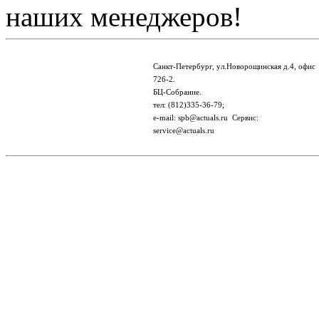
наших менеджеров!
Санкт-Петербург, ул.Новорощинская д.4, офис
726-2.
БЦ-Собрание.
тел: (812)335-36-79;
e-mail: spb@actuals.ru Сервис:
service@actuals.ru