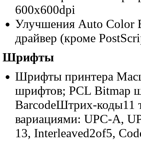
600x600dpi
Улучшения Auto Color B
драйвер (кроме PostScri
Шрифты
Шрифты принтера Мас
шрифтов; PCL Bitmap 
BarcodeШтрих-коды11 т
вариациями: UPC-A, U
13, Interleaved2of5, C