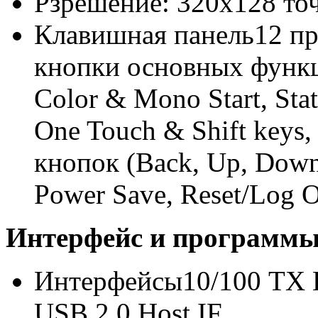
Рзрешение: 320x128 то
Клавишная панель12 пр
кнопки основных функци
Color & Mono Start, Stat
One Touch & Shift keys
кнопок (Back, Up, Down,
Power Save, Reset/Log 
Интерфейс и программ
Интерфейсы10/100 TX Et
USB 2.0 Host IF