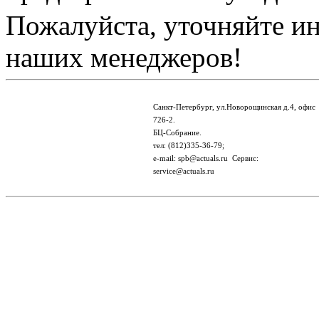
Пожалуйста, уточняйте и
наших менеджеров!
Санкт-Петербург, ул.Новорощинская д.4, офис
726-2.
БЦ-Собрание.
тел: (812)335-36-79;
e-mail: spb@actuals.ru Сервис:
service@actuals.ru