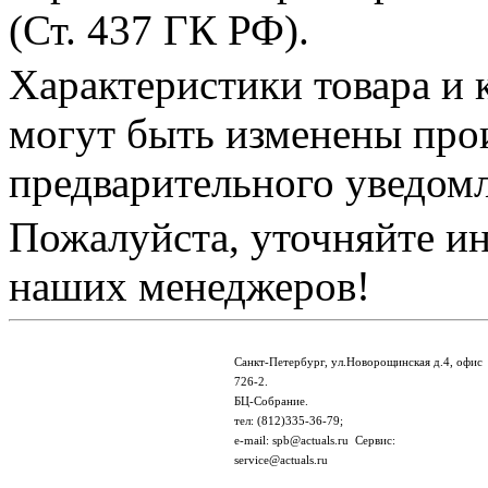
(Ст. 437 ГК РФ).
Характеристики товара и 
могут быть изменены про
предварительного уведом
Пожалуйста, уточняйте и
наших менеджеров!
Санкт-Петербург, ул.Новорощинская д.4, офис
726-2.
БЦ-Собрание.
тел: (812)335-36-79;
e-mail: spb@actuals.ru Сервис:
service@actuals.ru