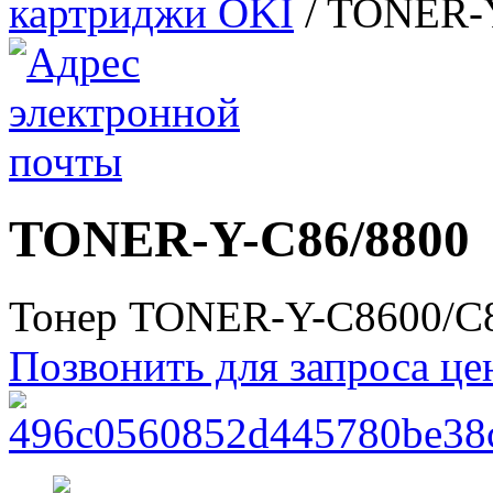
картриджи OKI
/
TONER-Y
TONER-Y-C86/8800
Тонер TONER-Y-C8600/C
Позвонить для запроса ц