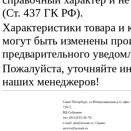
(Ст. 437 ГК РФ).
Характеристики товара и 
могут быть изменены про
предварительного уведом
Пожалуйста, уточняйте и
наших менеджеров!
Санкт-Петербург, ул.Новорощинская д.4, офис
726-2.
БЦ-Собрание.
тел: (812)335-36-79;
e-mail: spb@actuals.ru Сервис:
service@actuals.ru