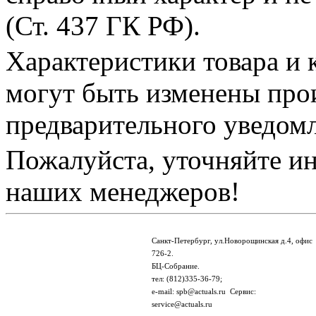
(Ст. 437 ГК РФ).
Характеристики товара и 
могут быть изменены про
предварительного уведом
Пожалуйста, уточняйте и
наших менеджеров!
Санкт-Петербург, ул.Новорощинская д.4, офис
726-2.
БЦ-Собрание.
тел: (812)335-36-79;
e-mail: spb@actuals.ru Сервис:
service@actuals.ru