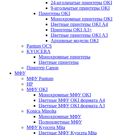
24-игольчатые принтеры OKI
9-игольчатые принтеры OKI
Принтеры OKI
Монохромные принтеры OKI
Цветные принтеры OKI А4
Принтеры OKI А3+
Цветные принтеры OKI А3
Архивные модели OKI
Pantum OCS
KYOCERA
Монохромные принтеры
Цветные принтеры
Принтер Canon
МФУ
МФУ Pantum
HP
МФУ OKI
Монохромные МФУ OKI
Цветные МФУ OKI формата А4
Цветные МФУ OKI формата А3
Konica Minolta
Монохромные МФУ
Полноцветные МФУ
МФУ Kyocera Mita
Цветные МФУ Kyocera Mita