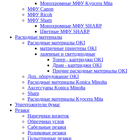
Монохромные МФУ Kyocera Mita
МФУ Canon
МФУ Ricoh
МФУ Sharp
Монохромные МФУ SHARP
Цветные МФУ SHARP
Расходные материалы
Расходные материалы OKI
матричные принтеры OKI
лазерные и светодиодные
Тонер - картриджи OKI
Драм - картриджи OKI
Прочие расходные материалы OKI
Доп. оборудование OKI
Расходные материалы Konica Minolta
Аксессуары Konica Minolta
Sharp
Расходные материалы Kyocera Mita
Уничтожители бумаг
Резаки
Нарезчики визиток
Обрезчики углов
Сабельные резаки
Роликовые резаки
Гильотинные резаки