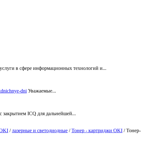
услуги в сфере информационных технологий и...
Уважаемые...
закрытием ICQ для дальнейшей...
 OKI
/
лазерные и светодиодные
/
Тонер - картриджи OKI
/
Тонер